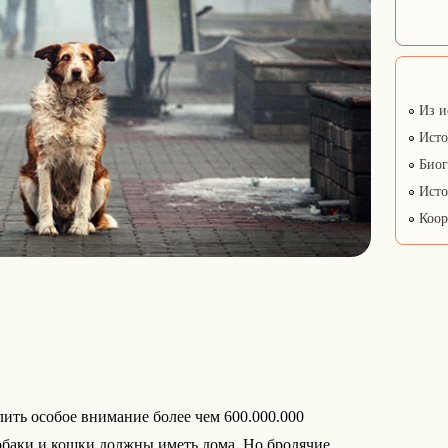
Из и
Исто
Биог
Исто
Коор
лить особое внимание более чем 600.000.000
баки и кошки должны иметь дома. Но бродячие