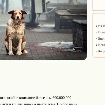
Из и
Исто
Биог
Исто
Коор
лить особое внимание более чем 600.000.000
баки и кошки должны иметь дома. Но бродячие