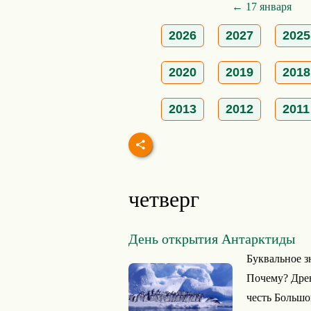
← 17 января
2026
2027
2025
2020
2019
2018
2013
2012
2011
четверг
День открытия Антарктиды
Буквальное з
Почему? Древ
честь Большо