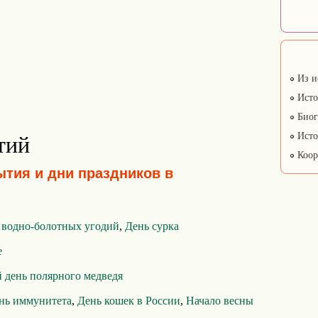
Из и
Исто
Биог
Исто
тий
Коор
ытия и дни праздников в
 водно-болотных угодий
,
День сурка
е
день полярного медведя
нь иммунитета
,
День кошек в России
,
Начало весны