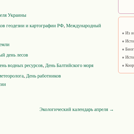
теля Украины
ов геодезии и картографии РФ
,
Международный
Из и
Исто
емли
Биог
й день лесов
Исто
ень водных ресурсов
,
День Балтийского моря
Коор
метеоролога
,
День работников
сии
Экологический календарь апреля →