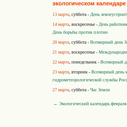
экологическом календаре
13 марта
, суббота -
День землеустрои
14 марта
, воскресенье -
День работник
День борьбы против плотин
20 марта
, суббота -
Всемирный день З
21 марта
, воскресенье -
Международны
22 марта
, понедельник -
Всемирный д
23 марта
, вторник -
Всемирный день 
гидрометеорологической службы Рос
27 марта
, суббота -
Час Земли
← Экологический календарь февраля