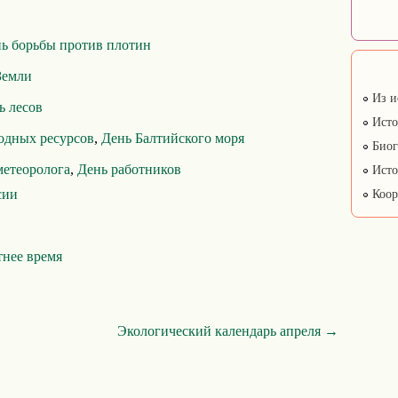
 борьбы против плотин
Земли
Из и
 лесов
Исто
одных ресурсов
,
День Балтийского моря
Биог
метеоролога
,
День работников
Исто
сии
Коор
тнее время
Экологический календарь апреля →