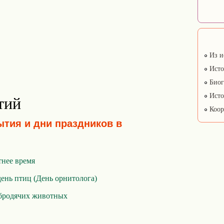
Из и
Исто
Биог
Исто
тий
Коор
ытия и дни праздников в
тнее время
нь птиц (День орнитолога)
бродячих животных