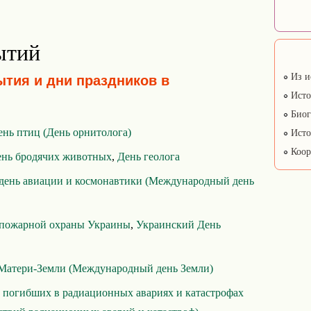
ытий
Из и
ытия и дни праздников в
Исто
Биог
нь птиц (День орнитолога)
Исто
Коор
нь бродячих животных
,
День геолога
день авиации и космонавтики (Международный день
 пожарной охраны Украины
,
Украинский День
Матери-Земли (Международный день Земли)
 погибших в радиационных авариях и катастрофах