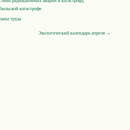
ствий радиационных аварий и катастроф)
,
быльской катастрофе
раны труда
Экологический календарь апреля →