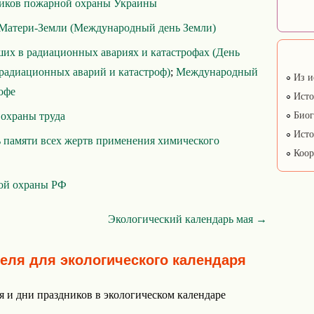
ников пожарной охраны Украины
Матери-Земли (Международный день Земли)
их в радиационных авариях и катастрофах (День
радиационных аварий и катастроф)
;
Международный
Из и
офе
Исто
охраны труда
Биог
Исто
 памяти всех жертв применения химического
Коор
ой охраны РФ
Экологический календарь мая →
реля для экологического календаря
я и дни праздников в экологическом календаре