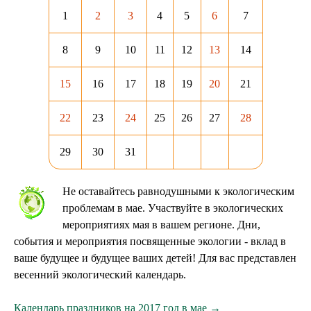
1
2
3
4
5
6
7
8
9
10
11
12
13
14
15
16
17
18
19
20
21
22
23
24
25
26
27
28
29
30
31
Не оставайтесь равнодушными к экологическим
проблемам в мае. Участвуйте в экологических
мероприятиях мая в вашем регионе. Дни,
события и мероприятия посвященные экологии - вклад в
ваше будущее и будущее ваших детей! Для вас представлен
весенний экологический календарь.
Календарь праздников на 2017 год в мае →