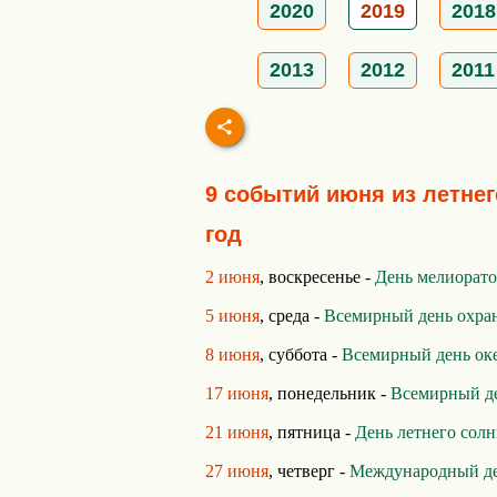
2020
2019
2018
2013
2012
2011
9 событий июня из летнег
год
2 июня
, воскресенье -
День мелиорато
5 июня
, среда -
Всемирный день охра
8 июня
, суббота -
Всемирный день ок
17 июня
, понедельник -
Всемирный де
21 июня
, пятница -
День летнего сол
27 июня
, четверг -
Международный де