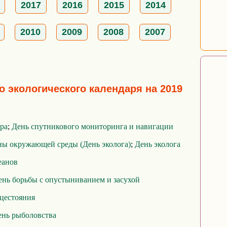
2017
2016
2015
2014
2010
2009
2008
2007
о экологического календаря на 2019
ра
;
День спутникового мониторинга и навигации
ны окружающей среды (День эколога)
;
День эколога
еанов
нь борьбы с опустыниванием и засухой
нцестояния
нь рыболовства