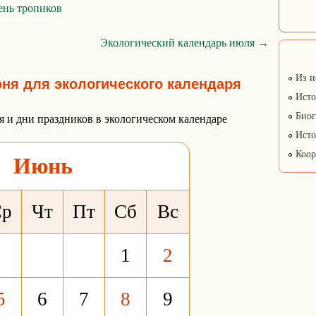
нь тропиков
Экологический календарь июля →
Из и
ня для экологического календаря
Исто
Биог
я и дни праздников в экологическом календаре
Исто
Коор
Июнь
Ср
Чт
Пт
Сб
Вс
1
2
5
6
7
8
9