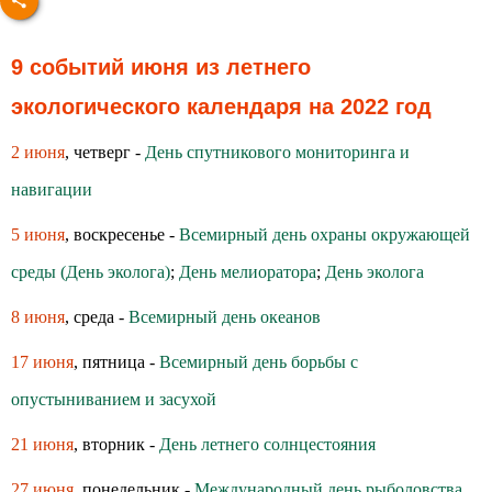
9 событий июня из летнего
экологического календаря на 2022 год
2 июня
, четверг -
День спутникового мониторинга и
навигации
5 июня
, воскресенье -
Всемирный день охраны окружающей
среды (День эколога)
;
День мелиоратора
;
День эколога
8 июня
, среда -
Всемирный день океанов
17 июня
, пятница -
Всемирный день борьбы с
опустыниванием и засухой
21 июня
, вторник -
День летнего солнцестояния
27 июня
, понедельник -
Международный день рыболовства