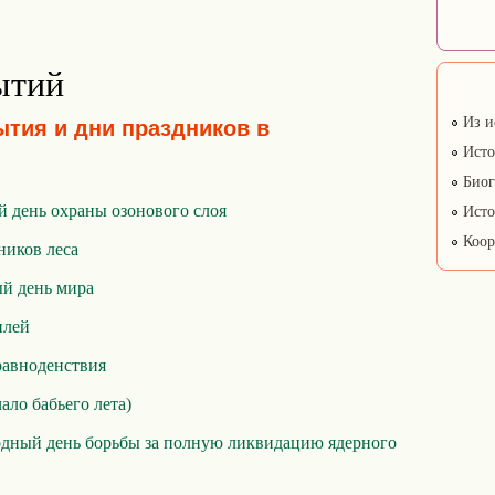
ытий
Из и
ытия и дни праздников в
Исто
Биог
 день охраны озонового слоя
Исто
Коор
ников леса
й день мира
илей
равноденствия
ало бабьего лета)
дный день борьбы за полную ликвидацию ядерного