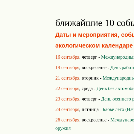
ближайшие 10 соб
Даты и мероприятия, соб
экологическом календаре
16 сентября
, четверг -
Международный
19 сентября
, воскресенье -
День работ
21 сентября
, вторник -
Международны
22 сентября
, среда -
День без автомоб
23 сентября
, четверг -
День осеннего 
24 сентября
, пятница -
Бабье лето (Нач
26 сентября
, воскресенье -
Междунаро
оружия