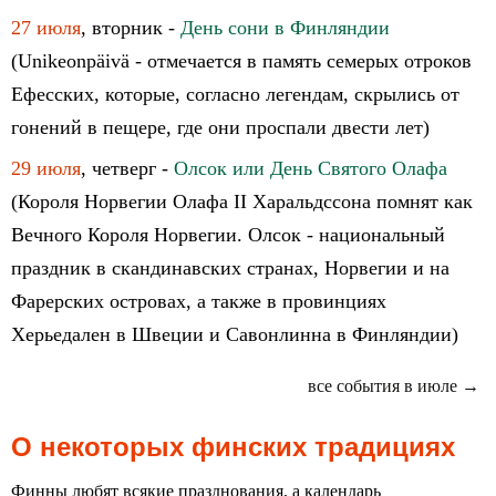
27 июля
, вторник -
День сони в Финляндии
(Unikeonpäivä - отмечается в память семерых отроков
Ефесских, которые, согласно легендам, скрылись от
гонений в пещере, где они проспали двести лет)
29 июля
, четверг -
Олсок или День Святого Олафа
(Короля Норвегии Олафа II Харальдссона помнят как
Вечного Короля Норвегии. Олсок - национальный
праздник в скандинавских странах, Норвегии и на
Фарерских островах, а также в провинциях
Херьедален в Швеции и Савонлинна в Финляндии)
все события в июле →
О некоторых финских традициях
Финны любят всякие празднования, а календарь