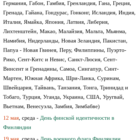
Германия, Габон, Гамбия, Гренландия, Гана, Греция,
Гренада, Гайана, Гондурас, Гонконг, Исландия, Индия,
Италия, Ямайка, Япония, Латвия, Либерия,
Лихтенштейн, Макао, Малайзия, Мальта, Мьянма,
Намибия, Нидерланды, Новая Зеландия, Пакистан,
Папуа - Новая Гвинея, Перу, Филиппины, Пуэрто-
Рико, Сент-Китс и Невис, Санкт-Люсия, Сент-
Винсент и Гренадины, Самоа, Сингапур, Синт-
Мартен, Южная Африка, Шри-Ланка, Суринам,
Швейцария, Тайвань, Танзания, Тонга, Тринидад и
Тобаго, Турция, Уганда, Украина, США, Уругвай,
Вьетнам, Венесуэла, Замбия, Зимбабве)
12 мая
, среда -
День финской идентичности в
Финляндии
19 мая
, среда -
День военного флага Финляндии