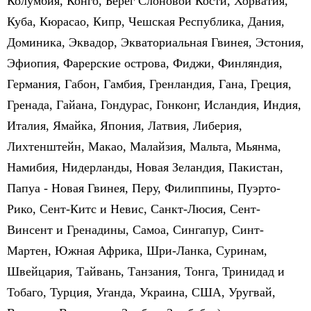
Колумбия, Конго, Берег Слоновой Кости, Хорватия,
Куба, Кюрасао, Кипр, Чешская Республика, Дания,
Доминика, Эквадор, Экваториальная Гвинея, Эстония,
Эфиопия, Фарерские острова, Фиджи, Финляндия,
Германия, Габон, Гамбия, Гренландия, Гана, Греция,
Гренада, Гайана, Гондурас, Гонконг, Исландия, Индия,
Италия, Ямайка, Япония, Латвия, Либерия,
Лихтенштейн, Макао, Малайзия, Мальта, Мьянма,
Намибия, Нидерланды, Новая Зеландия, Пакистан,
Папуа - Новая Гвинея, Перу, Филиппины, Пуэрто-
Рико, Сент-Китс и Невис, Санкт-Люсия, Сент-
Винсент и Гренадины, Самоа, Сингапур, Синт-
Мартен, Южная Африка, Шри-Ланка, Суринам,
Швейцария, Тайвань, Танзания, Тонга, Тринидад и
Тобаго, Турция, Уганда, Украина, США, Уругвай,