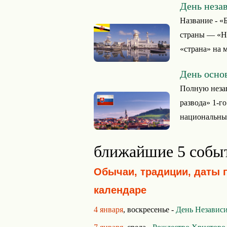
День неза
Название - «
страны — «Не
«страна» на 
День осно
Полную незав
развода» 1-го
национальный
ближайшие 5 собы
Обычаи, традиции, даты 
календаре
4 января
, воскресенье -
День Независ