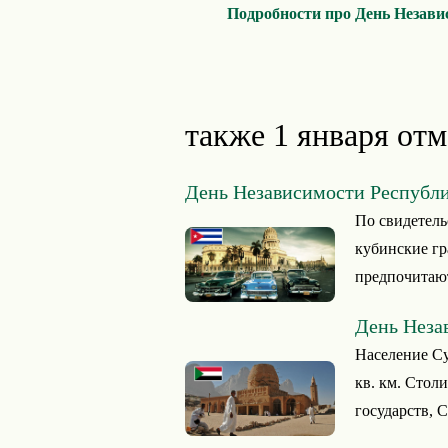
Подробности про День Незави
также 1 января отм
День Независимости Республ
По свидетель
кубинские гр
предпочитают
День Неза
Население Суд
кв. км. Стол
государств, С