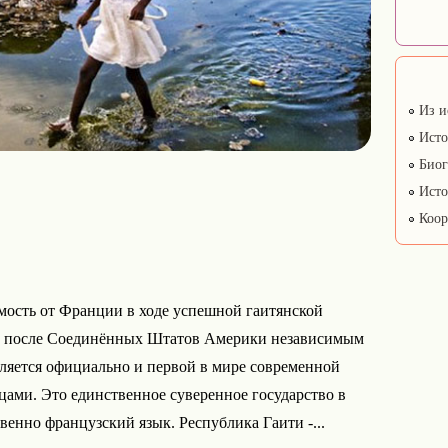
Из и
Исто
Биог
Исто
Коор
мость от Франции в ходе успешной гаитянской
ым после Соединённых Штатов Америки независимым
вляется официально и первой в мире современной
цами. Это единственное суверенное государство в
енно французский язык. Республика Гаити -...