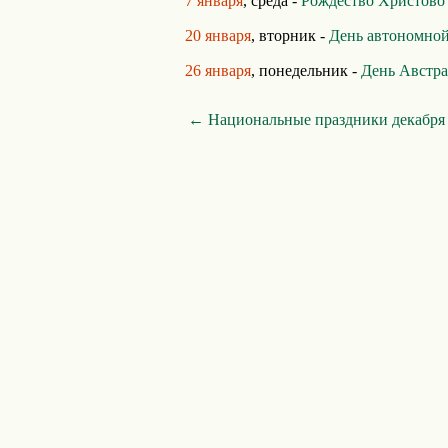
7 января
, среда -
Рождество Христово
20 января
, вторник -
День автономно
26 января
, понедельник -
День Австр
← Национальные праздники декабря