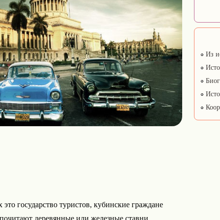
Из и
Исто
Биог
Исто
Коор
 это государство туристов, кубинские граждане
дпочитают деревянные или железные ставни.