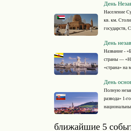
День Неза
Население Суд
кв. км. Стол
государств, С
День неза
Название - «
страны — «Не
«страна» на 
День осно
Полную незав
развода» 1-го
национальный
ближайшие 5 собы