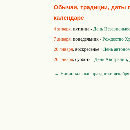
Обычаи, традиции, даты 
календаре
4 января
, пятница -
День Независимо
7 января
, понедельник -
Рождество Х
20 января
, воскресенье -
День автоно
26 января
, суббота -
День Австралии
,
← Национальные праздники декабря