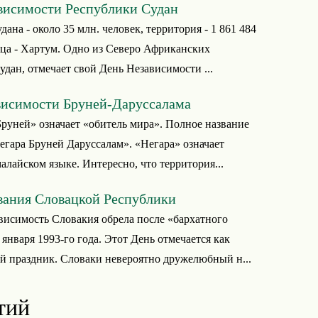
висимости Республики Судан
ана - около 35 млн. человек, территория - 1 861 484
ица - Хартум. Одно из Северо Африканских
удан, отмечает свой День Независимости ...
висимости Бруней-Даруссалама
Бруней» означает «обитель мира». Полное название
гара Бруней Даруссалам». «Негара» означает
малайском языке. Интересно, что территория...
вания Словацкой Республики
исимость Словакия обрела после «бархатного
 января 1993-го года. Этот День отмечается как
 праздник. Словаки невероятно дружелюбный н...
тий