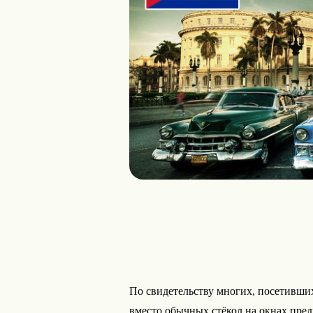
По свидетельству многих, посетивших
вместо обычных стёкол на окнах пре