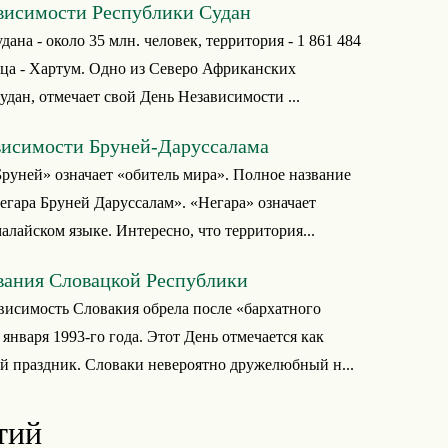
висимости Республики Судан
ана - около 35 млн. человек, территория - 1 861 484
ица - Хартум. Одно из Северо Африканских
удан, отмечает свой День Независимости ...
висимости Бруней-Даруссалама
Бруней» означает «обитель мира». Полное название
гара Бруней Даруссалам». «Негара» означает
малайском языке. Интересно, что территория...
вания Словацкой Республики
исимость Словакия обрела после «бархатного
 января 1993-го года. Этот День отмечается как
 праздник. Словаки невероятно дружелюбный н...
тий