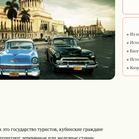
Из и
Исто
Биог
Исто
Коор
 это государство туристов, кубинские граждане
дпочитают деревянные или железные ставни.