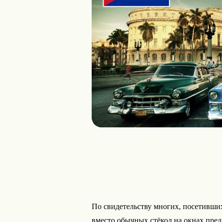
По свидетельству многих, посетивших
вместо обычных стёкол на окнах пре