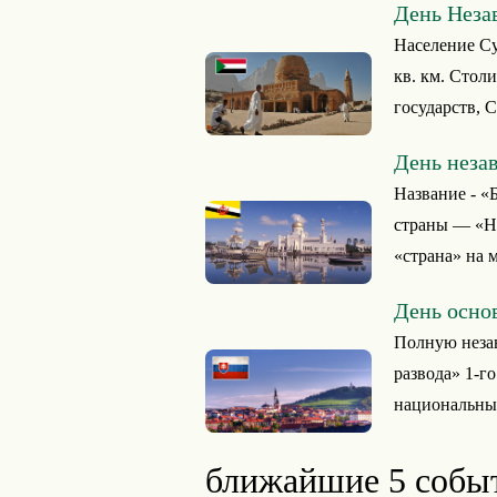
День Неза
Население Суд
кв. км. Стол
государств, С
День неза
Название - «
страны — «Не
«страна» на 
День осно
Полную незав
развода» 1-го
национальный
ближайшие 5 собы