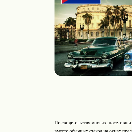
По свидетельству многих, посетивших
вместо обычных стёкол на окнах пре