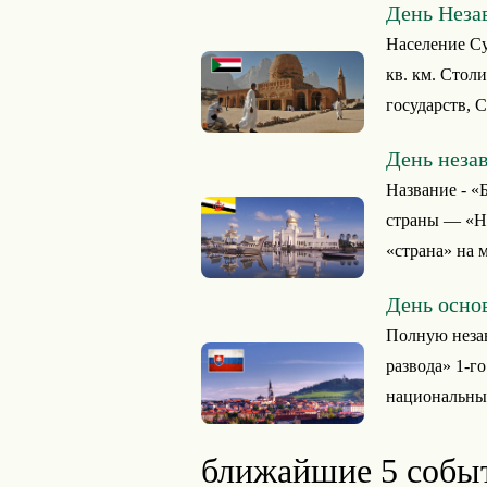
День Неза
Население Суд
кв. км. Стол
государств, С
День неза
Название - «
страны — «Не
«страна» на 
День осно
Полную незав
развода» 1-го
национальный
ближайшие 5 собы