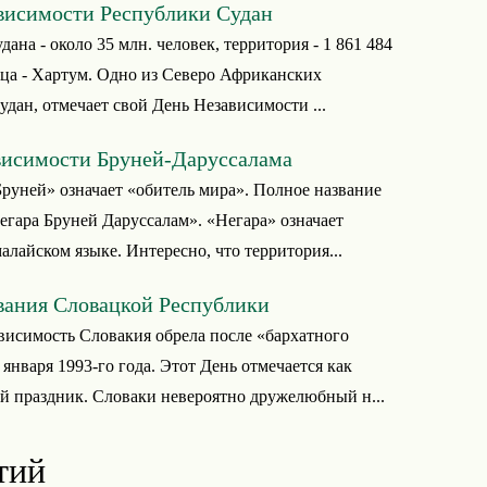
висимости Республики Судан
ана - около 35 млн. человек, территория - 1 861 484
ица - Хартум. Одно из Северо Африканских
удан, отмечает свой День Независимости ...
висимости Бруней-Даруссалама
Бруней» означает «обитель мира». Полное название
гара Бруней Даруссалам». «Негара» означает
малайском языке. Интересно, что территория...
вания Словацкой Республики
исимость Словакия обрела после «бархатного
 января 1993-го года. Этот День отмечается как
 праздник. Словаки невероятно дружелюбный н...
тий