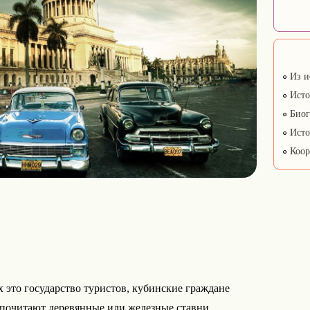
Из и
Исто
Биог
Исто
Коор
 это государство туристов, кубинские граждане
дпочитают деревянные или железные ставни.