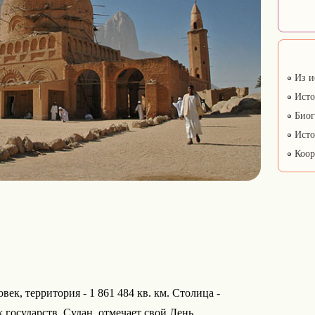
Из и
Исто
Биог
Исто
Коор
век, территория - 1 861 484 кв. км. Столица -
государств, Судан, отмечает свой День