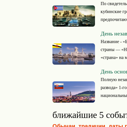
По свидетель
кубинские гр
предпочитают
День неза
Название - «
страны — «Не
«страна» на 
День осно
Полную незав
развода» 1-го
национальный
ближайшие 5 собы
Обычаи, традиции, даты 