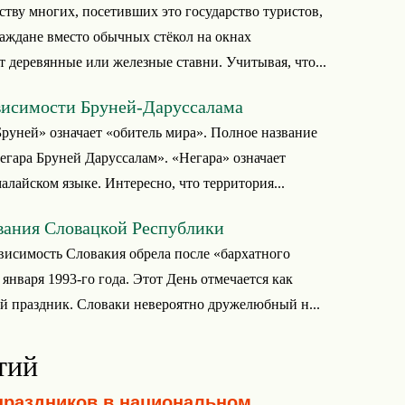
ству многих, посетивших это государство туристов,
аждане вместо обычных стёкол на окнах
 деревянные или железные ставни. Учитывая, что...
висимости Бруней-Даруссалама
Бруней» означает «обитель мира». Полное название
гара Бруней Даруссалам». «Негара» означает
малайском языке. Интересно, что территория...
вания Словацкой Республики
исимость Словакия обрела после «бархатного
 января 1993-го года. Этот День отмечается как
 праздник. Словаки невероятно дружелюбный н...
тий
праздников в национальном