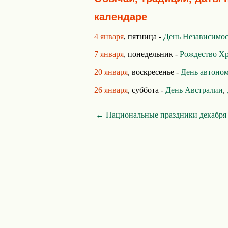
календаре
4 января
, пятница -
День Независимо
7 января
, понедельник -
Рождество Х
20 января
, воскресенье -
День автоно
26 января
, суббота -
День Австралии
,
← Национальные праздники декабря