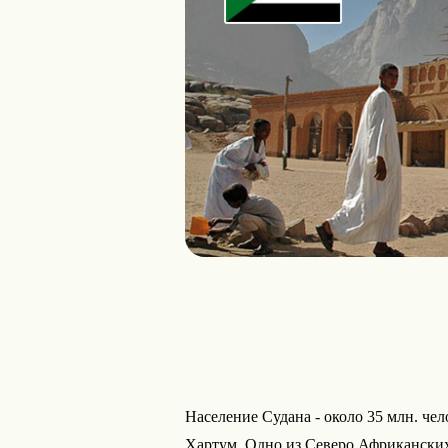
Население Судана - около 35 млн. чело
Хартум. Одно из Северо Африканских 