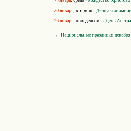
7 января
, среда -
Рождество Христово
20 января
, вторник -
День автономно
26 января
, понедельник -
День Австр
← Национальные праздники декабря