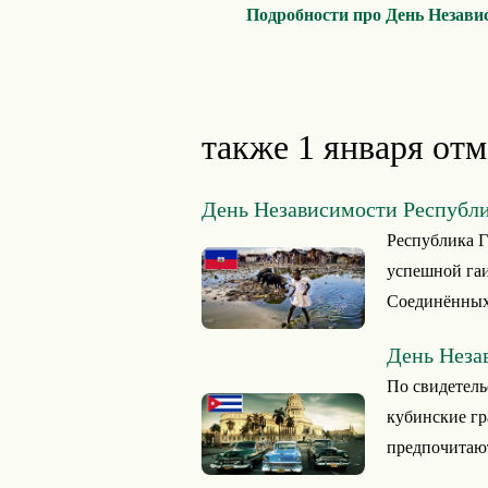
Подробности про День Незави
также 1 января отм
День Независимости Республ
Республика Г
успешной гаи
Соединённых
День Неза
По свидетель
кубинские гр
предпочитают