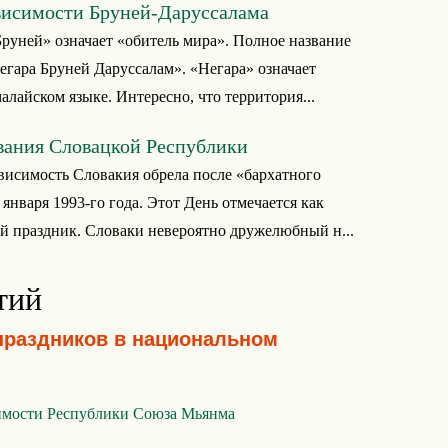
висимости Бруней-Даруссалама
Бруней» означает «обитель мира». Полное название
гара Бруней Даруссалам». «Негара» означает
малайском языке. Интересно, что территория...
вания Словацкой Республики
исимость Словакия обрела после «бархатного
 января 1993-го года. Этот День отмечается как
 праздник. Словаки невероятно дружелюбный н...
тий
праздников в национальном
имости Республики Союза Мьянма