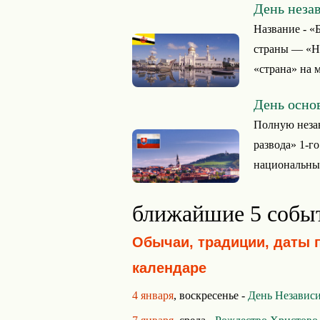
День неза
Название - «
страны — «Не
«страна» на 
День осно
Полную незав
развода» 1-го
национальный
ближайшие 5 собы
Обычаи, традиции, даты 
календаре
4 января
, воскресенье -
День Независ