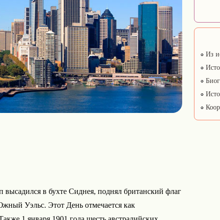
Из и
Исто
Биог
Исто
Коор
п высадился в бухте Сиднея, поднял британский флаг
жный Уэльс. Этот День отмечается как
акже 1 января 1901 года шесть австралийских