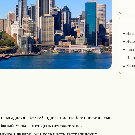
Из и
Исто
Биог
Исто
Коор
п высадился в бухте Сиднея, поднял британский флаг
жный Уэльс. Этот День отмечается как
акже 1 января 1901 года шесть австралийских