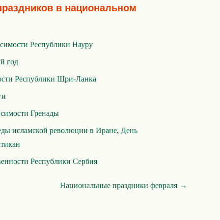
праздников в национальном
симости Республики Науру
й год
ости Республики Шри-Ланка
ги
исимости Гренады
еды исламской революции в Иране
,
День
атикан
венности Республики Сербия
Национальные праздники февраля →