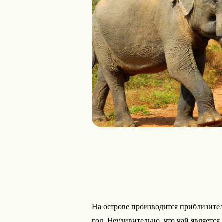
На острове производится приблизитель
год. Неудивительно, что чай являет