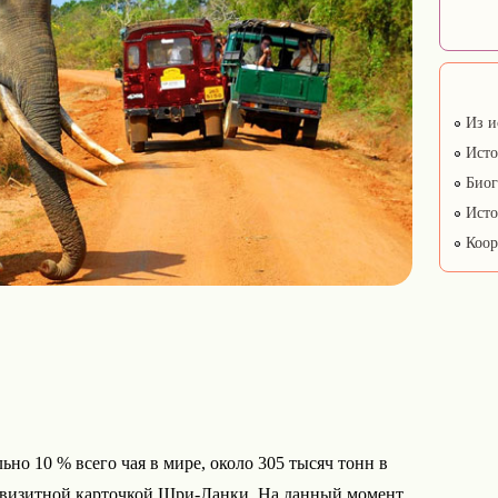
Из и
Исто
Биог
Исто
Коор
но 10 % всего чая в мире, около 305 тысяч тонн в
ся визитной карточкой Шри-Ланки. На данный момент