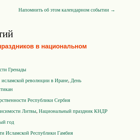
Напомнить об этом календарном событии →
тий
праздников в национальном
сти Гренады
 исламской революции в Иране
,
День
атикан
арственности Республики Сербия
висимости Литвы
,
Национальный праздник КНДР
ый год
ти Исламской Республики Гамбия