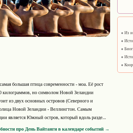
Из и
Исто
Биог
Исто
Коор
самая большая птица современности - моа. Её рост
 300 килограммов, но символом Новой Зеландии
тоит из двух основных островов (Северного и
толица Новой Зеландии - Веллингтон. Самым
ии является Южный остров, который вдоль разде...
бности про День Вайтанги в календаре событий →