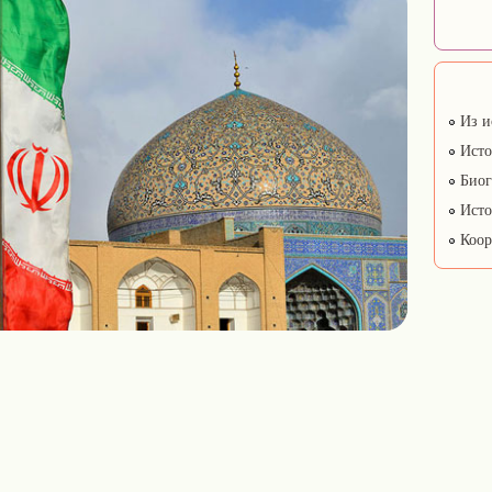
Из и
Исто
Биог
Исто
Коор