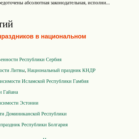
редоточены абсолютная законодательная, исполни...
тий
праздников в национальном
венности Республики Сербия
ости Литвы
,
Национальный праздник КНДР
висимости Исламской Республики Гамбия
и Гайана
исимости Эстонии
ти Доминиканской Республики
праздник Республики Болгария