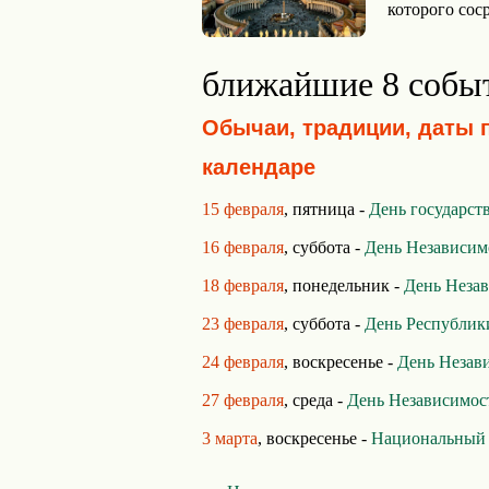
которого сос
ближайшие 8 собы
Обычаи, традиции, даты 
календаре
15 февраля
, пятница -
День государст
16 февраля
, суббота -
День Независим
18 февраля
, понедельник -
День Неза
23 февраля
, суббота -
День Республик
24 февраля
, воскресенье -
День Незав
27 февраля
, среда -
День Независимос
3 марта
, воскресенье -
Национальный 