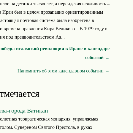
лое на десятки тысяч лет, а персидская вежливость –
ода Иран был в целом прозападно ориентированным
настоящая почтовая система была изобретена в
во времена правления Кира Великого... В 1979 году в
я под предводительством Ая...
победы исламской революции в Иране в календаре
событий →
Напомнить об этом календарном событии →
отмечается
тва-города Ватикан
солютная теократическая монархия, управляемая
олом. Сувереном Святого Престола, в руках