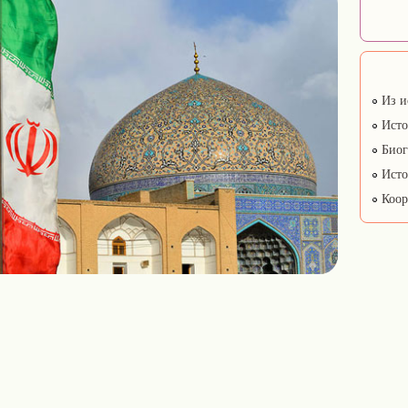
Из и
Исто
Биог
Исто
Коор