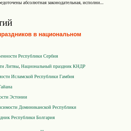
редоточены абсолютная законодательная, исполни...
тий
праздников в национальном
венности Республики Сербия
ти Литвы
,
Национальный праздник КНДР
мости Исламской Республики Гамбия
Гайана
ости Эстонии
исимости Доминиканской Республики
дник Республики Болгария