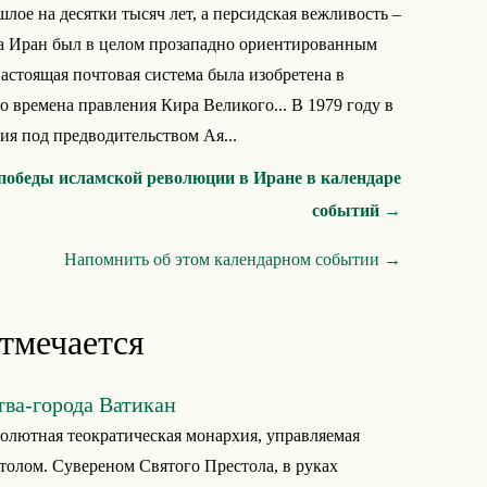
лое на десятки тысяч лет, а персидская вежливость –
ода Иран был в целом прозападно ориентированным
настоящая почтовая система была изобретена в
во времена правления Кира Великого... В 1979 году в
я под предводительством Ая...
победы исламской революции в Иране в календаре
событий →
Напомнить об этом календарном событии →
отмечается
тва-города Ватикан
солютная теократическая монархия, управляемая
олом. Сувереном Святого Престола, в руках