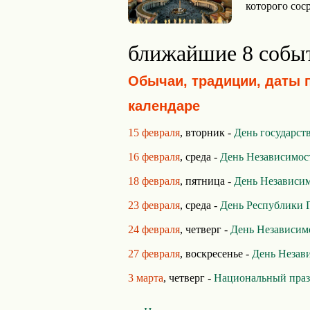
которого сос
ближайшие 8 собы
Обычаи, традиции, даты 
календаре
15 февраля
, вторник -
День государст
16 февраля
, среда -
День Независимос
18 февраля
, пятница -
День Независи
23 февраля
, среда -
День Республики 
24 февраля
, четверг -
День Независим
27 февраля
, воскресенье -
День Незав
3 марта
, четверг -
Национальный праз