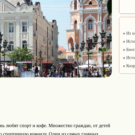
Из и
Исто
Биог
Исто
Коор
ень любят спорт и кофе. Множество граждан, от детей
бо спортивную команду. Один из самых главных