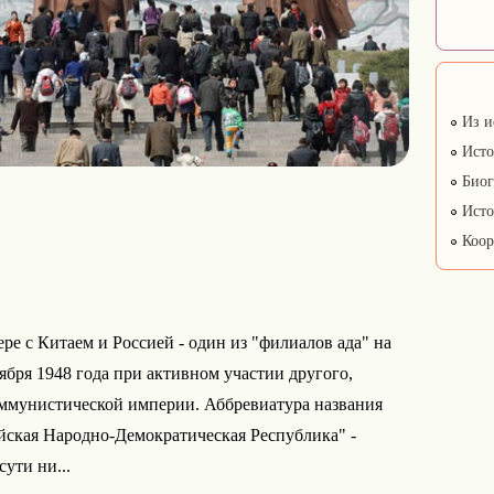
Из и
Исто
Биог
Исто
Коор
ре с Китаем и Россией - один из "филиалов ада" на
ября 1948 года при активном участии другого,
коммунистической империи. Аббревиатура названия
йская Народно-Демократическая Республика" -
сути ни...