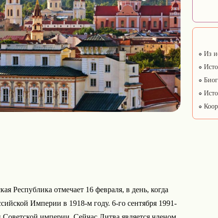
Из и
Исто
Биог
Исто
Коор
я Республика отмечает 16 февраля, в день, когда
сийской Империи в 1918-м году. 6-го сентября 1991-
и Советской империи. Сейчас Литва является членом