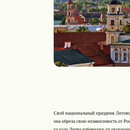
Свой национальный праздник Литовска
она обрела свою независимость от Рос
го года Литва избавилась от окупаци