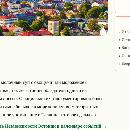
Из и
Исто
Биог
Исто
Коор
у, молочный суп с овощами или мороженое с
т вас, так же эстонцы обладатели одного из
ых песен. Официально их задокументировано более
и самое большое в мире количество метеоритных
енное упоминание о Таллине, которое сделал ар...
нь Независимости Эстонии в календаре событий →