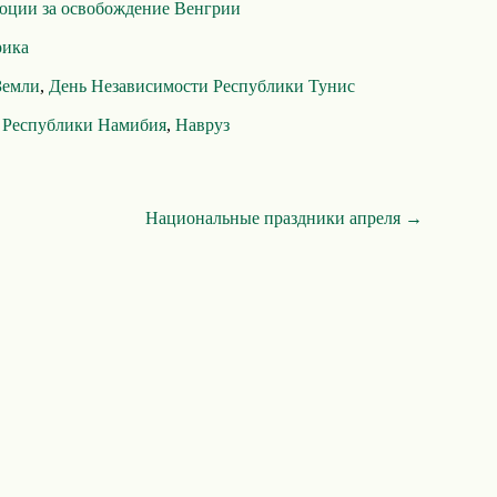
люции за освобождение Венгрии
рика
Земли
,
День Независимости Республики Тунис
 Республики Намибия
,
Навруз
Национальные праздники апреля →