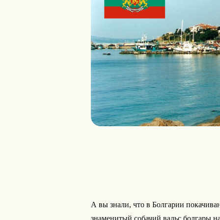
А вы знали, что в Болгарии покачиван
знаменитый собачий вальс болгары 