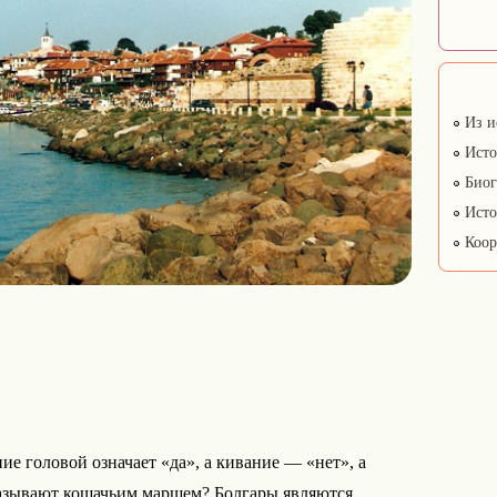
Из и
Исто
Биог
Исто
Коор
ие головой означает «да», а кивание — «нет», а
называют кошачьим маршем? Болгары являются