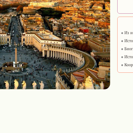
Из и
Исто
Биог
Исто
Коор