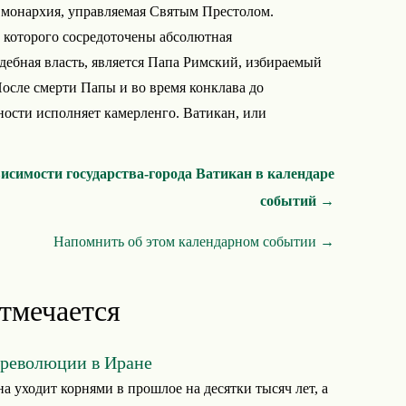
я монархия, управляемая Святым Престолом.
х которого сосредоточены абсолютная
удебная власть, является Папа Римский, избираемый
осле смерти Папы и во время конклава до
ности исполняет камерленго. Ватикан, или
исимости государства-города Ватикан в календаре
событий →
Напомнить об этом календарном событии →
отмечается
 революции в Иране
а уходит корнями в прошлое на десятки тысяч лет, а