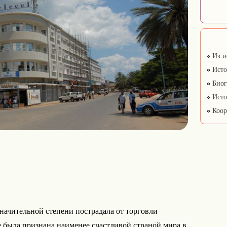
Из и
Исто
Биог
Исто
Коор
значительной степени пострадала от торговли
 была признана наименее счастливой страной мира в