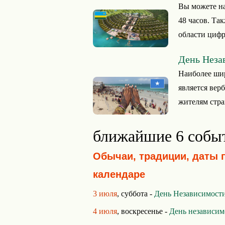
Вы можете на
48 часов. Та
области цифр
День Неза
Наиболее ши
является вер
жителям стран
ближайшие 6 собы
Обычаи, традиции, даты 
календаре
3 июля
, суббота -
День Независимости
4 июля
, воскресенье -
День независи