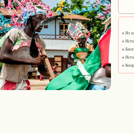
Из и
Исто
Биог
Исто
Коор