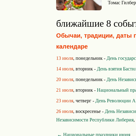
Томас Гилбер
ближайшие 8 собы
Обычаи, традиции, даты 
календаре
13 июля
, понедельник -
День государ
14 июля
, вторник -
День взятия Басти
20 июля
, понедельник -
День Независ
21 июля
, вторник -
Национальный пра
23 июля
, четверг -
День Революции А
26 июля
, воскресенье -
День Независ
Независимости Республики Либерия
,
← Национальные праздники июня