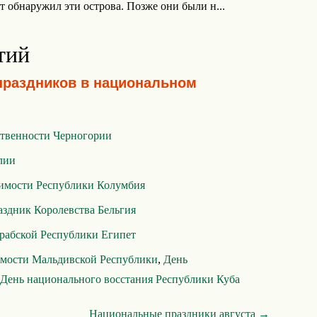
т обнаружил эти острова. Позже они были н...
тий
праздников в национальном
ственности Черногории
лии
имости Республики Колумбия
здник Королевства Бельгия
рабской Республики Египет
имости Мальдивской Республики
,
День
День национального восстания Республики Куба
Национальные праздники августа →