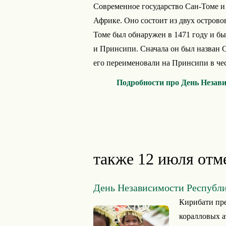
Современное государство Сан-Томе и
Африке. Оно состоит из двух островов
Томе был обнаружен в 1471 году и был
и Принсипи. Сначала он был назван С
его переименовали на Принсипи в чес
Подробности про День Незав
также 12 июля отм
День Независимости Республ
Кирибати пре
коралловых а