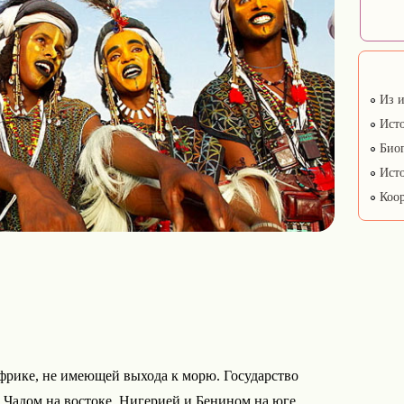
Из и
Исто
Биог
Исто
Коор
Африке, не имеющей выхода к морю. Государство
, Чадом на востоке, Нигерией и Бенином на юге,