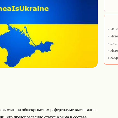
Из и
Исто
Биог
Исто
Коор
о крымчан на общекрымском референдуме высказались
и, что предопределило статус Крыма в составе