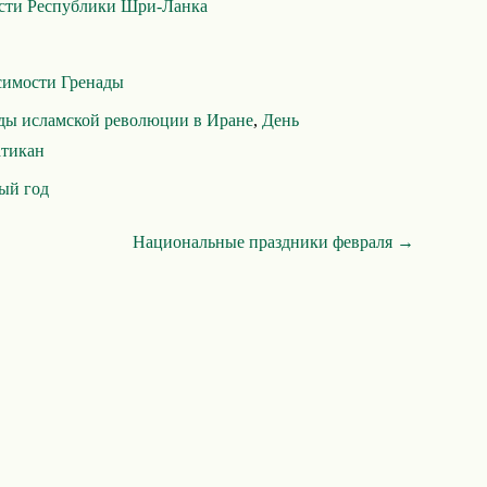
сти Республики Шри-Ланка
симости Гренады
ды исламской революции в Иране
,
День
атикан
ый год
Национальные праздники февраля →