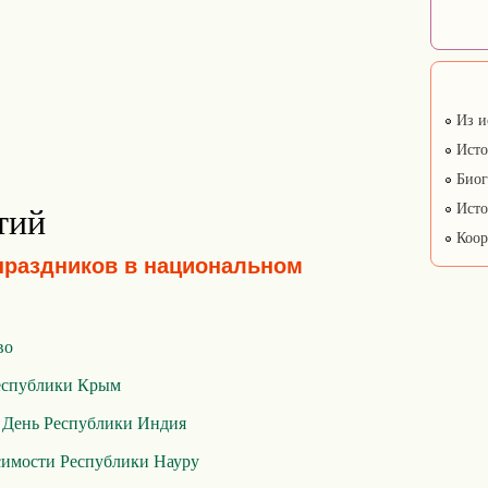
Из и
Исто
Биог
Исто
тий
Коор
праздников в национальном
во
еспублики Крым
,
День Республики Индия
симости Республики Науру