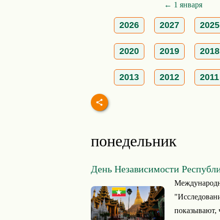
← 1 января
2026
2027
2025
2020
2019
2018
2013
2012
2011
понедельник
День Независимости Республ
Международна
"Исследовани
показывают, 