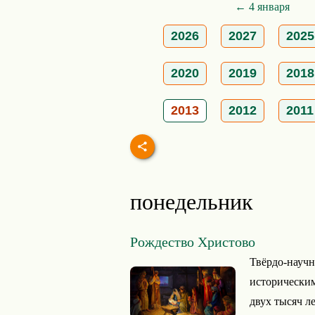
← 4 января
2026
2027
2025
2020
2019
2018
2013
2012
2011
понедельник
Рождество Христово
Твёрдо-науч
историческим
двух тысяч л