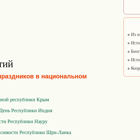
Из и
Исто
Биог
Исто
тий
Коор
праздников в национальном
мной республики Крым
День Республики Индия
сти Республики Науру
исимости Республики Шри-Ланка