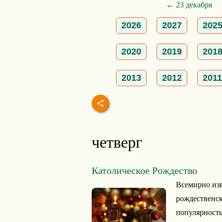
← 23 декабря
2026
2027
202
2020
2019
201
2013
2012
2011
четверг
Католическое Рождество
Всемирно из
рождественск
популярность