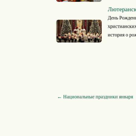
Лютеранск
День Рождени
христианских
история о ро
← Национальные праздники января