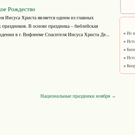
ое Рождество
я Иисуса Христа является одним из главных
 праздников. В основе праздника – библейская
Из и
ждении в г. Вифлееме Спасителя Иисуса Христа Де...
Исто
Биог
Исто
Коор
Национальные праздники ноября →