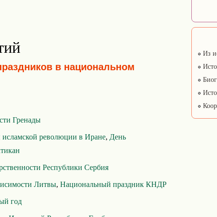
тий
Из и
праздников в национальном
Исто
Биог
Исто
Коор
сти Гренады
 исламской революции в Иране
,
День
атикан
арственности Республики Сербия
висимости Литвы
,
Национальный праздник КНДР
ый год