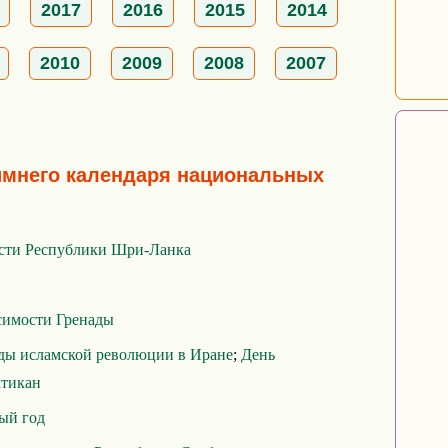
2017
2016
2015
2014
2010
2009
2008
2007
имнего календаря национальных
сти Республики Шри-Ланка
симости Гренады
ды исламской революции в Иране
;
День
атикан
ый год