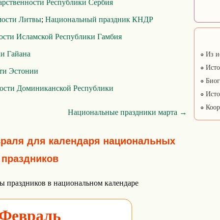
арственности Республики Сербия
мости Литвы
;
Национальный праздник КНДР
ости Исламской Республики Гамбия
и Гайана
Из и
Исто
ти Эстонии
Биог
ости Доминиканской Республики
Исто
Коор
Национальные праздники марта →
враля для календаря национальных
праздников
ы праздников в национальном календаре
Февраль