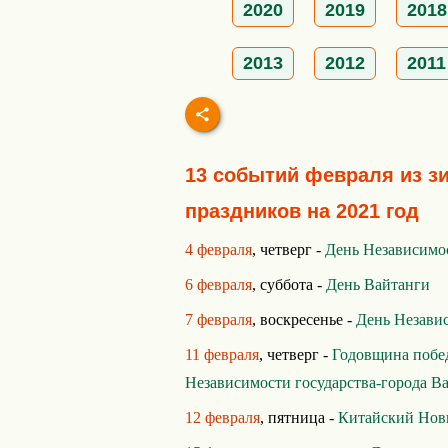
2020
2019
2018
2013
2012
2011
13 событий февраля из з
праздников на 2021 год
4 февраля
, четверг -
День Независимо
6 февраля
, суббота -
День Вайтанги
7 февраля
, воскресенье -
День Незави
11 февраля
, четверг -
Годовщина побе
Независимости государства-города В
12 февраля
, пятница -
Китайский Нов