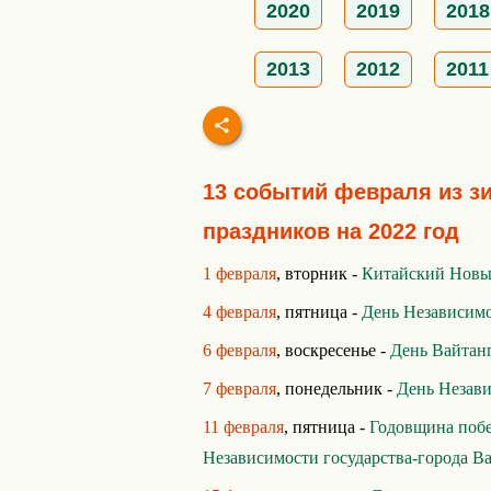
2020
2019
2018
2013
2012
2011
13 событий февраля из з
праздников на 2022 год
1 февраля
, вторник -
Китайский Новы
4 февраля
, пятница -
День Независим
6 февраля
, воскресенье -
День Вайтан
7 февраля
, понедельник -
День Незав
11 февраля
, пятница -
Годовщина поб
Независимости государства-города В