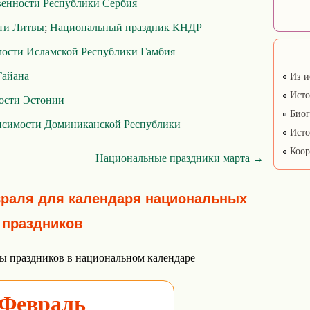
венности Республики Сербия
ти Литвы
;
Национальный праздник КНДР
мости Исламской Республики Гамбия
Гайана
Из и
Исто
ости Эстонии
Биог
исимости Доминиканской Республики
Исто
Коор
Национальные праздники марта →
враля для календаря национальных
праздников
ы праздников в национальном календаре
Февраль