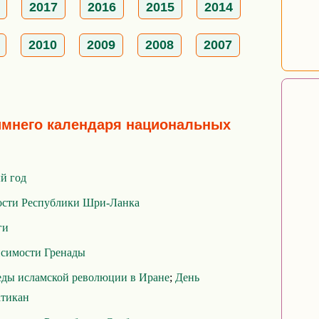
2017
2016
2015
2014
2010
2009
2008
2007
имнего календаря национальных
й год
ости Республики Шри-Ланка
ги
исимости Гренады
еды исламской революции в Иране
;
День
атикан