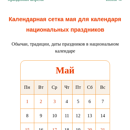
Календарная сетка мая для календаря
национальных праздников
Обычаи, традиции, даты праздников в национальном
календаре
Май
Пн
Вт
Ср
Чт
Пт
Сб
Вс
1
2
3
4
5
6
7
8
9
10
11
12
13
14
15
16
17
18
19
20
21