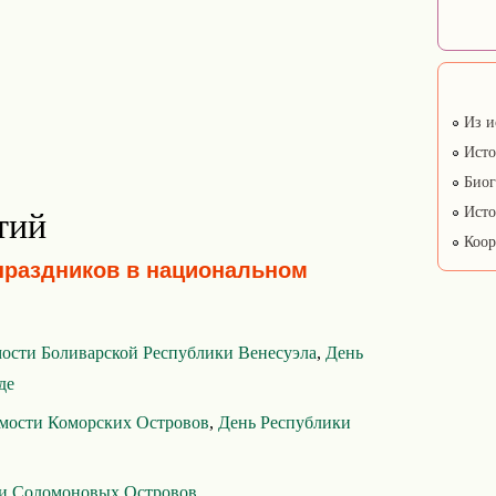
Из и
Исто
Биог
Исто
тий
Коор
праздников в национальном
ости Боливарской Республики Венесуэла
,
День
де
мости Коморских Островов
,
День Республики
ти Соломоновых Островов