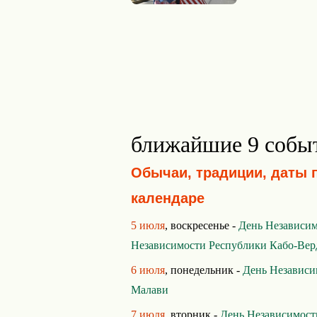
ближайшие 9 собы
Обычаи, традиции, даты 
календаре
5 июля
, воскресенье -
День Независим
Независимости Республики Кабо-Вер
6 июля
, понедельник -
День Независи
Малави
7 июля
, вторник -
День Независимос