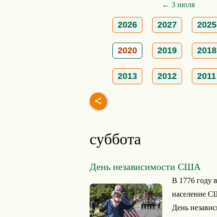
← 3 июля
2026
2027
2025
2020
2019
2018
2013
2012
2011
суббота
День независимости США
В 1776 году 
население СШ
День незави