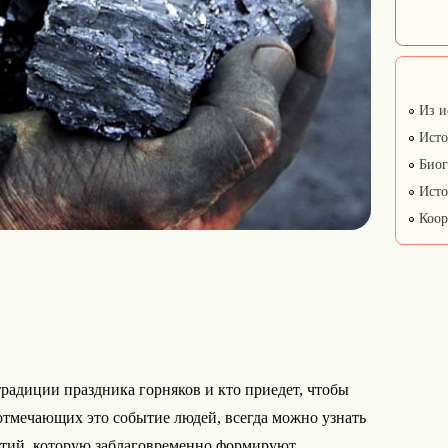
Из и
Исто
Биог
Исто
Коор
радиции праздника горняков и кто приедет, чтобы
отмечающих это событие людей, всегда можно узнать
тий, которую заблаговременно формируют