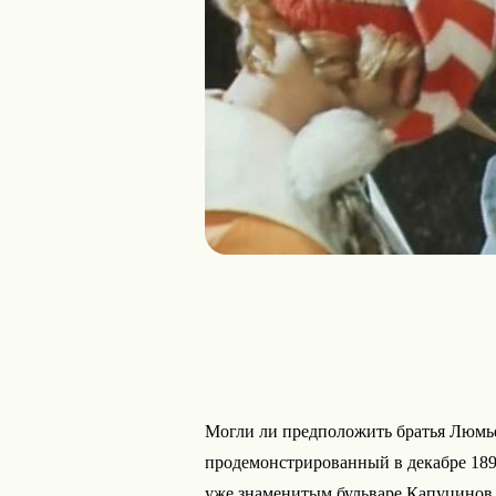
Могли ли предположить братья Люмье
продемонстрированный в декабре 189
уже знаменитым бульваре Капуцинов, 