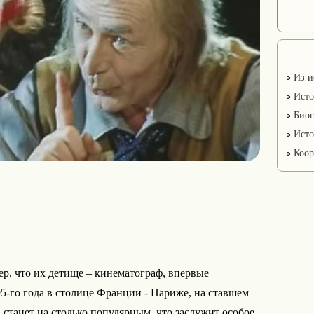
Из и
Исто
Биог
Исто
Коор
р, что их детище – кинематограф, впервые
5-го года в столице Франции - Париже, на ставшем
станет на столько популярным, что заслужит особое