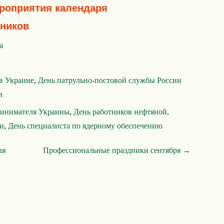
ероприятия календаря
ников
а
 в Украине
,
День патрульно-постовой службы России
и
ринимателя Украины
,
День работников нефтяной,
ти
,
День специалиста по ядерному обеспечению
ля
Профессиональные праздники сентября →