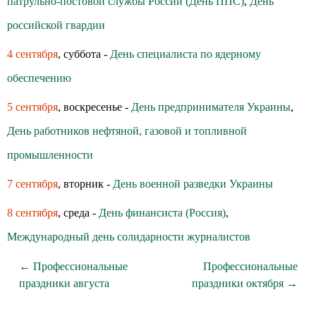
патрульно-постовой службы России (День ППС)
,
День
российской гвардии
4 сентября
, суббота -
День специалиста по ядерному
обеспечению
5 сентября
, воскресенье -
День предпринимателя Украины
,
День работников нефтяной, газовой и топливной
промышленности
7 сентября
, вторник -
День военной разведки Украины
8 сентября
, среда -
День финансиста (Россия)
,
Международный день солидарности журналистов
← Профессиональные
Профессиональные
праздники августа
праздники октября →