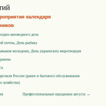
тий
ероприятия календаря
ников
родно-заповедного дела
ой почты
,
День рыбака
навыков молодежи
,
День украинских миротворцев
краины
га
орговли России (ранее и бытового обслуживания
о хозяйства)
ня
Профессиональные праздники августа →