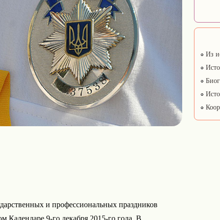
Из и
Исто
Биог
Исто
Коор
ударственных и профессиональных праздников
 Календаре 9-го декабря 2015-го года. В