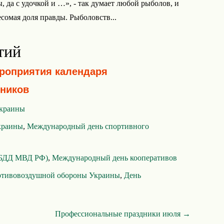
ы, да с удочкой и …», - так думает любой рыболов, и
есомая доля правды. Рыболовств...
тий
ероприятия календаря
ников
Украины
краины
,
Международный день спортивного
ИБДД МВД РФ)
,
Международный день кооперативов
отивовоздушной обороны Украины
,
День
Профессиональные праздники июля →