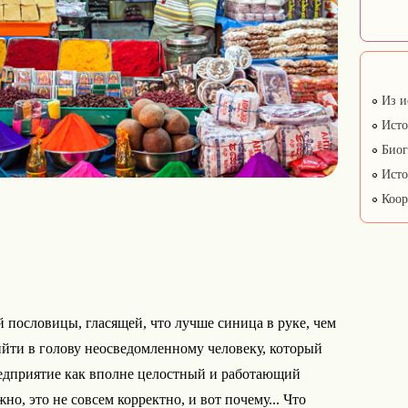
Из и
Исто
Биог
Исто
Коор
 пословицы, гласящей, что лучше синица в руке, чем
ийти в голову неосведомленному человеку, который
редприятие как вполне целостный и работающий
но, это не совсем корректно, и вот почему... Что