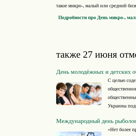
такое микро-, малый или средний бизн
Подробности про День микро-, ма
также 27 июня отм
День молодёжных и детских 
С целью соде
общественно
общественных
Украины подп
Международный день рыболов
«Нет более пр