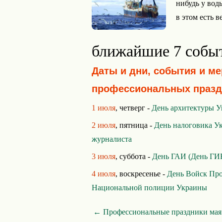
нибудь у вод
в этом есть в
ближайшие 7 собы
Даты и дни, события и м
профессиональных празд
1 июля
, четверг -
День архитектуры 
2 июля
, пятница -
День налоговика У
журналиста
3 июля
, суббота -
День ГАИ (День Г
4 июля
, воскресенье -
День Войск Пр
Национальной полиции Украины
← Профессиональные праздники мая