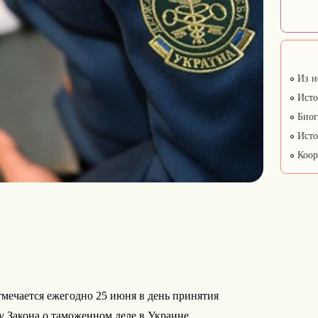
Из и
Исто
Биог
Исто
Коор
ечается ежегодно 25 июня в день принятия
 Закона о таможенном деле в Украине.