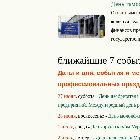
День тамо
Основными з
является реа
финансов пр
государственн
ближайшие 7 собы
Даты и дни, события и м
профессиональных празд
27 июня
, суббота -
День изобретателя
предприятий
,
Международный день р
28 июня
, воскресенье -
День молодёж
1 июля
, среда -
День архитектуры Ук
2 июля
, четверг -
День налоговика У