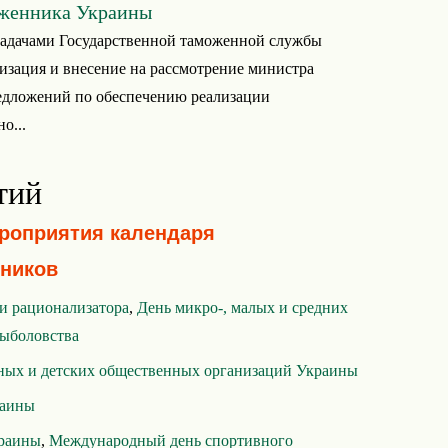
женника Украины
адачами Государственной таможенной службы
лизация и внесение на рассмотрение министра
едложений по обеспечению реализации
о...
тий
ероприятия календаря
ников
 и рационализатора
,
День микро-, малых и средних
ыболовства
ных и детских общественных организаций Украины
раины
краины
,
Международный день спортивного